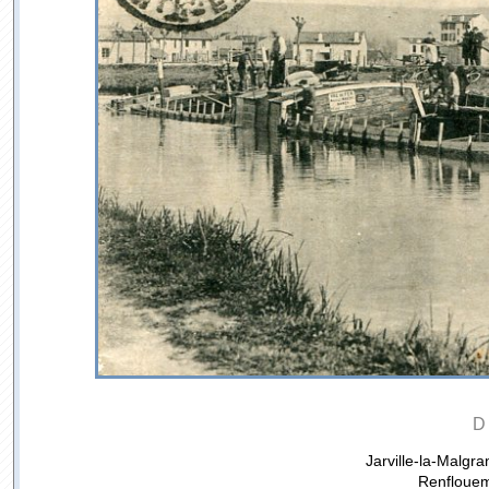
D
Jarville-la-Malgr
Renflouem