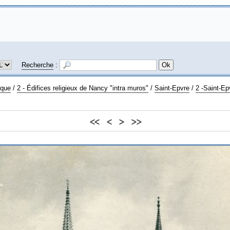
Recherche
:
ique
/
2 - Édifices religieux de Nancy "intra muros"
/
Saint-Epvre
/
2 -Saint-Epv
<<
<
>
>>