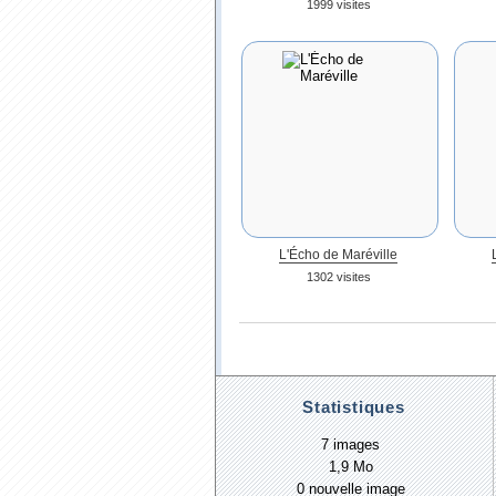
1999 visites
L'Écho de Maréville
1302 visites
Statistiques
7 images
1,9 Mo
0 nouvelle image