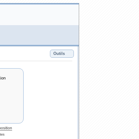
Outils
position
tes