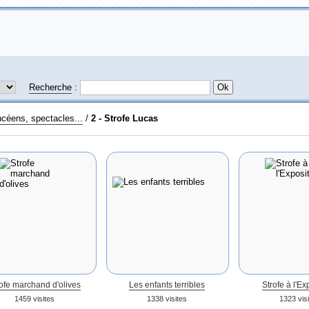
Recherche
:
céens, spectacles...
/
2 - Strofe Lucas
ofe marchand d'olives
Les enfants terribles
Strofe à l'Ex
1459 visites
1338 visites
1323 visi